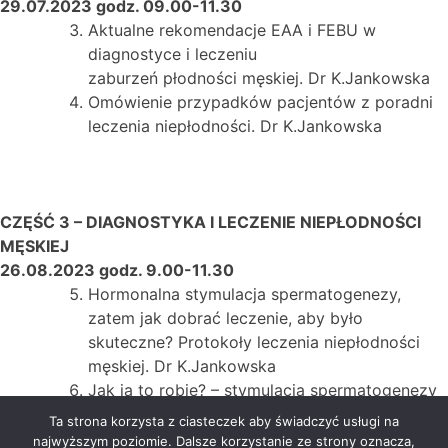
29.07.2023 godz. 09.00-11.30
Aktualne rekomendacje EAA i FEBU w
diagnostyce i leczeniu
zaburzeń płodności męskiej. Dr K.Jankowska
Omówienie przypadków pacjentów z poradni
leczenia niepłodności. Dr K.Jankowska
CZĘŚĆ 3 – DIAGNOSTYKA I LECZENIE NIEPŁODNOŚCI
MĘSKIEJ
26.08.2023 godz. 9.00-11.30
Hormonalna stymulacja spermatogenezy,
zatem jak dobrać leczenie, aby było
skuteczne? Protokoły leczenia niepłodności
męskiej. Dr K.Jankowska
Jak ja to robię? – stymulacja spermatogenezy
może być skuteczna nawet w azoospermii. Dr
Ta strona korzysta z ciasteczek aby świadczyć usługi na
K.Jankowska
najwyższym poziomie. Dalsze korzystanie ze strony oznacza,