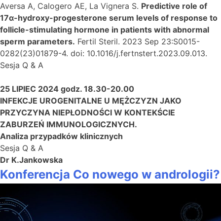
Aversa A, Calogero AE, La Vignera S.
Predictive role of
17α-hydroxy-progesterone serum levels of response to
follicle-stimulating hormone in patients with abnormal
sperm parameters.
Fertil Steril. 2023 Sep 23:S0015-
0282(23)01879-4. doi: 10.1016/j.fertnstert.2023.09.013.
Sesja Q & A
25 LIPIEC 2024 godz. 18.30-20.00
INFEKCJE UROGENITALNE U MĘŻCZYZN JAKO
PRZYCZYNA NIEPŁODNOŚCI W KONTEKŚCIE
ZABURZEŃ IMMUNOLOGICZNYCH.
Analiza przypadków klinicznych
Sesja Q & A
Dr K.Jankowska
Konferencja Co nowego w andrologii?