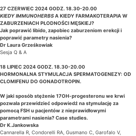
27 CZERWIEC 2024 GODZ.
18.30-20.00
KIEDY IMMUNOHERBS
A KIEDY FARMAKOTERAPIA W
ZABURZENIACH PŁODNOŚCI MĘSKIEJ?
Jak poprawić libido, zapobiec zaburzeniom erekcji i
poprawić parametry nasienia?
Dr Laura Grześkowiak
Sesja Q & A
18 LIPIEC 2024 GODZ. 18.30-20.00
HORMONALNA STYMULACJA SPERMATOGENEZY: OD
CLOMIFENU DO GONADOTROPIN.
W jaki sposób s
tężenie 17OH-progesteronu we krwi
pozwala przewidzieć odpowiedź na stymulację za
pomocą FSH u pacjentów z nieprawidłowymi
parametrami nasienia? Case studies.
Dr K.Jankowska
Cannarella R, Condorelli RA, Gusmano C, Garofalo V,